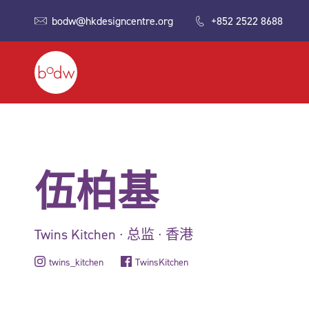
bodw@hkdesigncentre.org
+852 2522 8688
伍柏基
Twins Kitchen ∙ 总监 ∙ 香港
twins_kitchen
TwinsKitchen