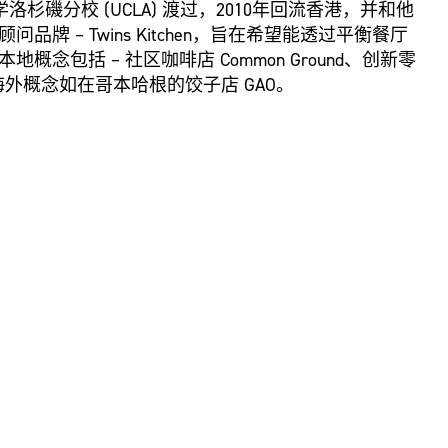
学洛杉磯分校 (UCLA) 渡过，2010年回流香港，并和他
 – Twins Kitchen，旨在希望能透过平衡餐厅
包括 – 社区咖啡店 Common Ground、创新零
以及海外概念如在哥本哈根的饺子店 GAO。
，他深信一次难忘的餐饮经验不单只侷限於食物，更是一次多
学著手去思考和设计，令他所创作餐饮体验更能与观
与香港设计中心合作的 Confluence 20+ 。同
g Award 被选為 ‘Local Champion’，以表扬其在推广本地饮食文