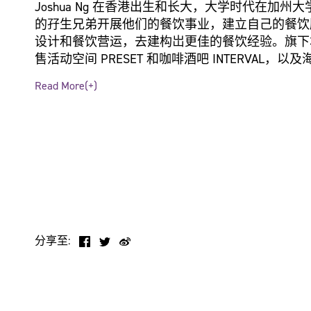
Joshua Ng 在香港出生和长大，大学时代在加州大
的孖生兄弟开展他们的餐饮事业，建立自己的餐饮顾问品牌
设计和餐饮营运，去建构岀更佳的餐饮经验。旗下本地概念
售活动空间 PRESET 和咖啡酒吧 INTERVAL，
作為饮食设计师和 HKYDTA 2017 的得奖者
Read More(+)
官能的感官体验，所以他总是从空间设计和互动美
眾作互动，刺激他们作更深层的思考，如去年在米兰设计週
时 Joshua 刚在 Hong Kong Tatler 的 T.Dinin
化的杰岀贡献。
分享至: