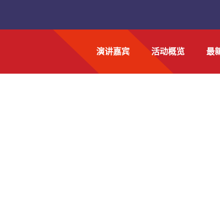
演讲嘉宾
活动概览
最