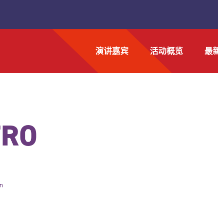
演讲嘉宾
活动概览
最
FRO
n