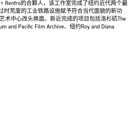
ofidio + Renfro的合夥人，该工作室完成了纽约近代两个最
为一个过时荒废的工业铁路设施赋予符合当代面貌的新功
史的表演艺术中心改头换面。新近完成的项目包括洛杉矶The
d Pacific Film Archive、纽约Roy and Diana
dye Park。Renfro现正带领位处澳洲南部的艺术馆及公共雕塑公
，以及两个在中国的设计项目：天津茱莉亚学院为茱莉亚学院的首
园区设计。2017年，《华尔街日报》杂誌评选Renfro
s大奖。作为National Academy Academician的一