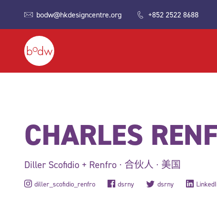
bodw@hkdesigncentre.org
+852 2522 8688
CHARLES REN
Diller Scofidio + Renfro ∙ 合伙人 ∙ 美国
diller_scofidio_renfro
dsrny
dsrny
LinkedI