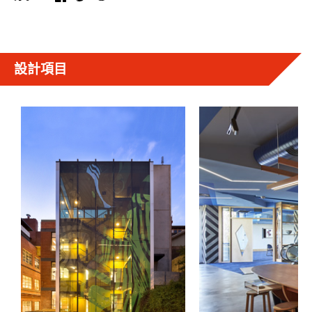
Greenaway的工作項目包括Koorie Heritage Trust，亦
為房屋組織Aboriginal Housing Victoria設計綱領。他
現正負責的項目包括墨爾本大學VCA學院的Wilin
Centre及大學的新學生園區。而他在RMIT大學負責
設計項目
的Ngarara Place項目亦在2018年威尼斯建築雙年展
的澳洲展館中展出。
他既是非牟利倡議組織Indigenous Architecture +
Design Victoria （IADV）的創會主席、亦是墨爾本市
Public Arts Advisory Panel的成員，以及墨爾本大學
Aboriginal/Torres Strait Islander Cultural Heritage
Oversight Committee的成員。他致力推廣原住民的
知識系統及設計思維，並將之帶到建築業界和學術
界的環境裡。
作為一位活躍的設計倡議者，Greenaway不但是
International Indigenous Design Charter的執行委員會
成員和INDIGO（International Indigenous Design