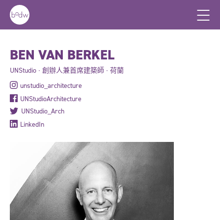
BEN VAN BERKEL
UNStudio ∙ 創辦人兼首席建築師 ∙ 荷蘭
unstudio_architecture
UNStudioArchitecture
UNStudio_Arch
LinkedIn