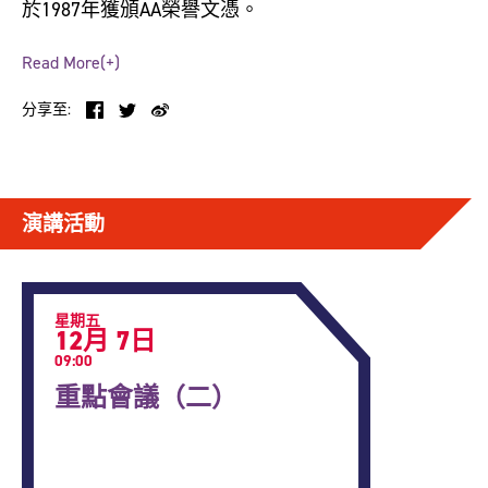
於1987年獲頒AA榮譽文憑。
1988年，他聯同Caroline Bos於阿姆斯特丹開設建築
Read More(+)
事務所，將他們於理論及寫作項目延伸至建築設
分享至:
計。時至今天，UNStudio定位為一個集合建築設
計、都市發展和基礎設施專家的網絡。UNStudio現
正著手設計卡塔爾多哈的整合鐵路網絡、法蘭克福
的大型綜合發展項目「Four」，以及杜拜的Wasl
演講活動
Tower。
Ben van Berkel在UNStudio期間主理多項建築設計項
目，當中包括斯圖加特Mercedes-Benz博物館、荷蘭
星期五
阿納姆車站（Arnhem Central Station）、杭州綜合
12月 7日
發展項目來福士廣場、倫敦Canaletto Tower、紐約
09:00
私人別墅項目，以及新加坡科技設計大學等。
重點會議（二）
2018年，Ben van Berkel創立建築科技公司
UNSense，透過設計及整合以人為本的解決方案，